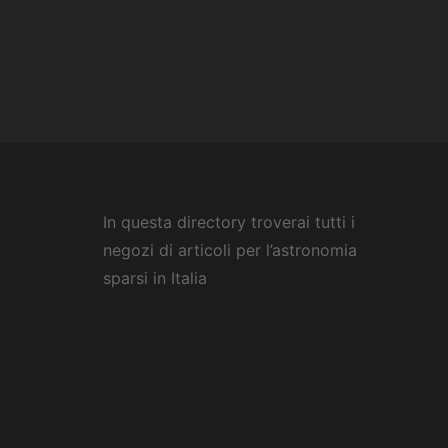
In questa directory troverai tutti i
negozi di articoli per l’astronomia
sparsi in Italia