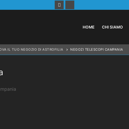
HOME
CHI SIAMO
ROVA IL TUO NEGOZIO DI ASTROFILIA
NEGOZI TELESCOPI CAMPANIA
a