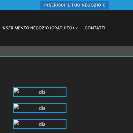
INSERISCI IL TUO NEGOZIO
INSERIMENTO NEGOZIO (GRATUITO)
CONTATTI