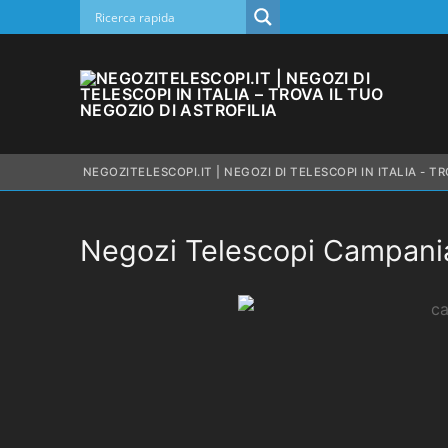
NEGOZITELESCOPI.IT | NEGOZI DI TELESCOPI IN ITALIA - T
Negozi Telescopi Campani